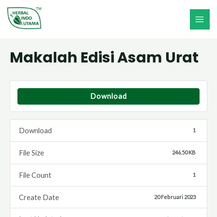
Lewati
ke
MAI
konten
ME
Makalah Edisi Asam Urat
Download
Download
1
File Size
246.50 KB
File Count
1
Create Date
20 Februari 2023