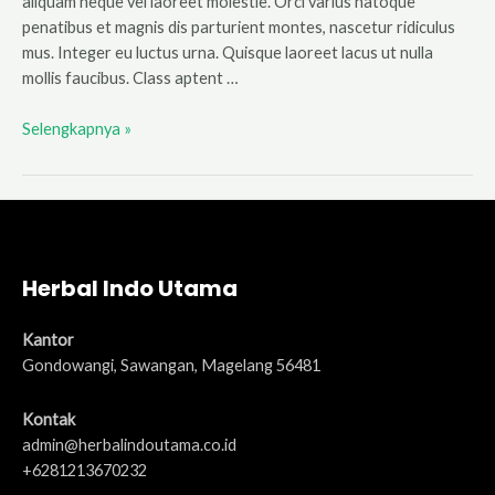
aliquam neque vel laoreet molestie. Orci varius natoque
penatibus et magnis dis parturient montes, nascetur ridiculus
mus. Integer eu luctus urna. Quisque laoreet lacus ut nulla
mollis faucibus. Class aptent …
Surya
Selengkapnya »
Abdilah,
Sukses
Berbisnis
Herbal
Setelah
Mengenal
Herbal Indo Utama
Herbal
Indo
Kantor
Utama
Gondowangi, Sawangan, Magelang 56481
Kontak
admin@herbalindoutama.co.id
+6281213670232