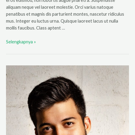
eros euismod, non lobortis augue pharetra. Suspendisse
aliquam neque vel laoreet molestie. Orci varius natoque
penatibus et magnis dis parturient montes, nascetur ridiculus
mus. Integer eu luctus urna. Quisque laoreet lacus ut nulla
mollis faucibus. Class aptent …
Andi
Selengkapnya »
Kurniawan,
Cerita
Resign
dari
Kantor
Menuju
Omzet
Milyaran